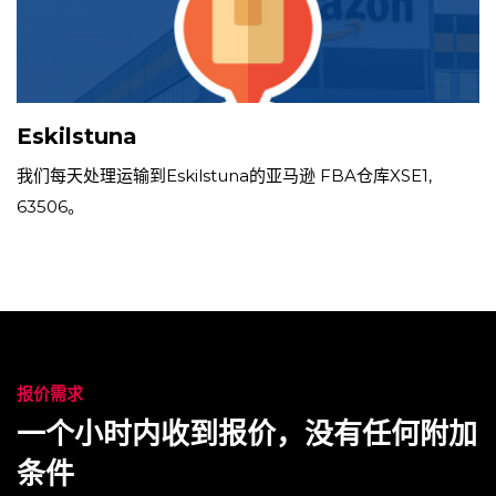
Eskilstuna
我
们
每天
处
理运
输
到
Eskilstuna
的
亚马逊
FBA
仓库
XSE1,
63506
。
报价需求
一个小时内收到报价，没有任何附加
条件